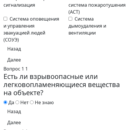
сигнализация
система пожаротушения
(АСТ)
Система оповещения
Система
и управления
дымоудаления и
эвакуацией людей
вентиляции
(СОУЭ)
Назад
Далее
Вопрос
1
1
Есть ли взрывоопасные или
легковопламеняющиеся вещества
на объекте?
Да
Нет
Не знаю
Назад
Далее