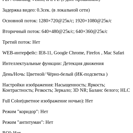
Задержка видео: 0.3сек. (в локальной сети)
Основной поток: 1280×720@25к/с; 1920×1080@25к/с
Вторичный поток: 640×480@25к/с; 640×360@25к/с
Третий поток: Нет
WEB-интерфейс: IE8-11, Google Chrome, Firefox , Mac Safari
Интеллектуальные функции: Детекция движения
День/Ночь: Цветной/ Чёрно-белый (ИК-подсветка )
Настройки изображения: Насыщенность; Яркость;
Контрастность; Резкость; Зеркало; 3D NR; Баланс белого; HLC
Full Color(цветное изображение ночью): Нет
Режим "коридор": Нет
Режим "антитуман": Нет
ROI: Нет