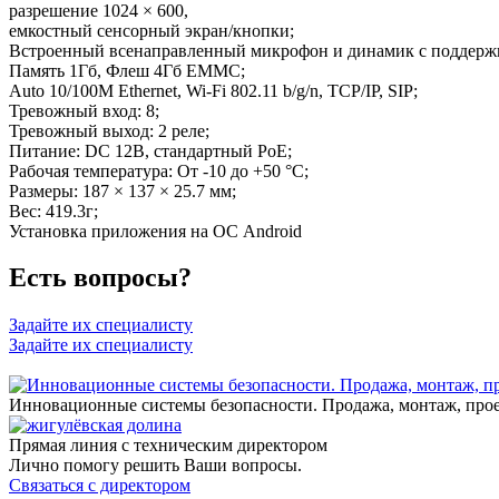
разрешение 1024 × 600,
емкостный сенсорный экран/кнопки;
Встроенный всенаправленный микрофон и динамик с поддержк
Память 1Гб, Флеш 4Гб EMMC;
Auto 10/100M Ethernet, Wi-Fi 802.11 b/g/n, TCP/IP, SIP;
Тревожный вход: 8;
Тревожный выход: 2 реле;
Питание: DC 12В, стандартный PoE;
Рабочая температура: От -10 до +50 °C;
Размеры: 187 × 137 × 25.7 мм;
Вес: 419.3г;
Установка приложения на ОС Android
Есть вопросы?
Задайте их специалисту
Задайте их специалисту
Инновационные системы безопасности. Продажа, монтаж, про
Прямая линия с техническим директором
Лично помогу решить Ваши вопросы.
Связаться с директором