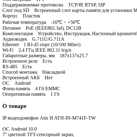
Поддерживаемые протоколы TCP/IP, RTSP, SIP
Слот под SD Встроенный слот карты памяти для установки M
Корпус Пластик
Рабочая температура -10℃ ~ +50℃
Питание PoE (IEEE802.3af), DC12В
Комплектация Устройство, Инструкция, Настенный кронште
Аудиокодек G.711U/G.711A
Ethernet 1 RJ-45 порт (10/100 Мбит)
Wi-Fi 2,4 ГГц IEEE 802.11 b/g/n
Габаритные размеры, мм 187х137х25.7
Встроенное реле Есть
RS-485 Есть
Способ монтажа Накладной
Встроенный АКБ Нет
ОС Android
Флеш-память 4 Гб EMMC
Оперативная память 1 Гб
О товаре
IP видеодомофон Atix H ATH-IN-M741F-TW
ОС Android 10.0
7″ цветной TFT-сенсорный экран,